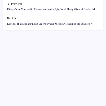
Previous
Dünya’nın Manyetik Alanını Anlamak İçin Yeni Uzay Görevi Başlatıldı
Next
Kerkük Havalimanı’ndan Azerbaycan Uçuşları Haziran’da Başlıyor
SON YAZILAR
Çerçeve yasa kabul edilmişti: Bahçeli ‘evine dönmeli’
demişti… Yılmaz’dan kritik Demirtaş açıklaması
‘Uzay’a ayrılan AR-GE bütçesi 10 yılda 107 kat arttı