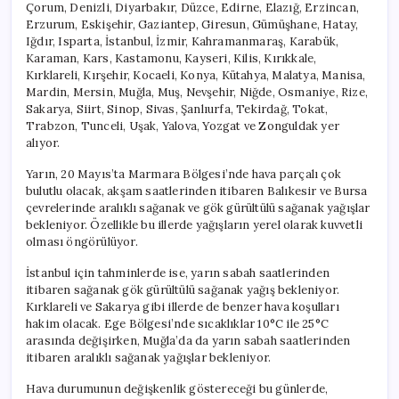
Çorum, Denizli, Diyarbakır, Düzce, Edirne, Elazığ, Erzincan,
Erzurum, Eskişehir, Gaziantep, Giresun, Gümüşhane, Hatay,
Iğdır, Isparta, İstanbul, İzmir, Kahramanmaraş, Karabük,
Karaman, Kars, Kastamonu, Kayseri, Kilis, Kırıkkale,
Kırklareli, Kırşehir, Kocaeli, Konya, Kütahya, Malatya, Manisa,
Mardin, Mersin, Muğla, Muş, Nevşehir, Niğde, Osmaniye, Rize,
Sakarya, Siirt, Sinop, Sivas, Şanlıurfa, Tekirdağ, Tokat,
Trabzon, Tunceli, Uşak, Yalova, Yozgat ve Zonguldak yer
alıyor.
Yarın, 20 Mayıs’ta Marmara Bölgesi’nde hava parçalı çok
bulutlu olacak, akşam saatlerinden itibaren Balıkesir ve Bursa
çevrelerinde aralıklı sağanak ve gök gürültülü sağanak yağışlar
bekleniyor. Özellikle bu illerde yağışların yerel olarak kuvvetli
olması öngörülüyor.
İstanbul için tahminlerde ise, yarın sabah saatlerinden
itibaren sağanak gök gürültülü sağanak yağış bekleniyor.
Kırklareli ve Sakarya gibi illerde de benzer hava koşulları
hakim olacak. Ege Bölgesi’nde sıcaklıklar 10°C ile 25°C
arasında değişirken, Muğla’da da yarın sabah saatlerinden
itibaren aralıklı sağanak yağışlar bekleniyor.
Hava durumunun değişkenlik göstereceği bu günlerde,