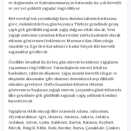
ve doğusunda ve Kahramanmaraş’ın batısında ise çok kuvvetli
ve yer yer şiddetli yağışlar öngörülüyor.
Meteoroloji’nin yayımladığı hava durumu tahmin haritasına
göre, önümüzdeki beş gün boyunca Türkiye genelinde geniş
çaplı gök gürültülü sağanak yağış dalgası etkili olacak. Yeni
yağışlı sistemin yarından itibaren tüm yurtta kademeli olarak
etkisini göstermesi bekleniyor. Marmara’dan Güneydoğu
Anadolu’ya, Ege’den Karadeniz’e kadar birçok ilde kuvvetli
sağanaklar görülecek.
Özellikle İstanbul’da da beş gün süreyle kesintisiz yağışların
yaşanması öngörülüyor. Vatandaşların ani sel, lokal su
baskınları, yıldırım düşmesi, yağış anında kuvvetli rüzgar ve
ulaşımda aksamalar gibi olumsuz durumlara karşı dikkatli
olmaları gerekiyor. Hafta başından itibaren etkisini
göstermeye başlayan yağışlı sistem, çarşamba günü itibarıyla
ülke genelinde gök gürültülü sağanak yağış şeklinde kendini
hissettirecek.
Yağışların etkili olacağı iller arasında Adana, Adıyaman,
Afyonkarahisar, Ağrı, Aksaray, Amasya, Ankara, Antalya,
Ardahan, Artvin, Aydın, Balıkesir, Bartın, Batman, Bayburt,
Bilecik, Bingöl, Bitlis, Bolu, Burdur, Bursa, Çanakkale, Çankırı,