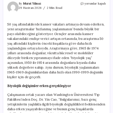
50
By
Murat Yılmaz
yorumlar kapalı
yaş
29 Haziran 2026
2 Min Read
altı
kuşaklar
daha
50 yaş altındakilerde kanser vakaları artmaya devam ederken,
hızlı
yeni araştırmalar ‘hızlanmış yaşlanmanın’ bunda büyük bir
yaşlanıyor
için
payı olabileceğini gösteriyor. Gençler arasında kanser
vakalarındaki endişe verici artışın ortasında, bu araştırma 50
yaş altındaki kişilerin önceki kuşaklara göre daha hızlı
yaşlandığını ortaya koydu. Araştırmaya göre, 1965 ile 1974
yılları arasında doğanlar, vücutta hücresel ve moleküler
düzeyde biriken yıpranmayı ifade eden “biyolojik yaş”
açısından, 1950 ile 1954 arasında doğanlara kıyasla daha
yüksek değerlere sahip. Aynı durum, biyolojik yaşlanmaları
1965-1969 doğumlulardan daha hızlı olan 1990-1999 doğumlu
kişiler için de geçerli.
Biyolojik değişimler erken gerçekleşiyor
Çalışmanın ortak yazarı olan Washington Üniversitesi Tıp
Fakültesi’nden Doç. Dr. Yin Cao, “Bulgularımız, bazı genç
yetişkinlerin yaşlılıkla ilgili biyolojik değişiklikleri beklenenden
daha erken yaşayabileceğine ve bunun genç kuşaklarda