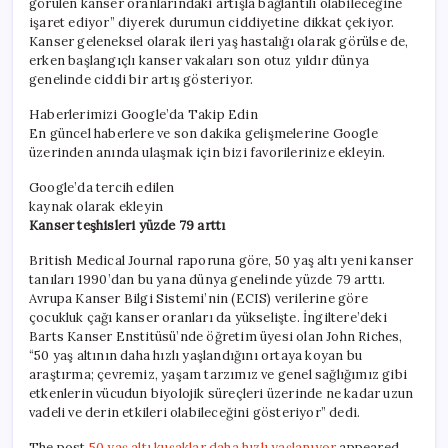
görülen kanser oranlarındaki artışla bağlantılı olabileceğine
işaret ediyor” diyerek durumun ciddiyetine dikkat çekiyor.
Kanser geleneksel olarak ileri yaş hastalığı olarak görülse de,
erken başlangıçlı kanser vakaları son otuz yıldır dünya
genelinde ciddi bir artış gösteriyor.
Haberlerimizi Google’da Takip Edin
En güncel haberlere ve son dakika gelişmelerine Google
üzerinden anında ulaşmak için bizi favorilerinize ekleyin.
Google’da tercih edilen
kaynak olarak ekleyin
Kanser teşhisleri yüzde 79 arttı
British Medical Journal raporuna göre, 50 yaş altı yeni kanser
tanıları 1990’dan bu yana dünya genelinde yüzde 79 arttı.
Avrupa Kanser Bilgi Sistemi’nin (ECIS) verilerine göre
çocukluk çağı kanser oranları da yükselişte. İngiltere’deki
Barts Kanser Enstitüsü’nde öğretim üyesi olan John Riches,
“50 yaş altının daha hızlı yaşlandığını ortaya koyan bu
araştırma; çevremiz, yaşam tarzımız ve genel sağlığımız gibi
etkenlerin vücudun biyolojik süreçleri üzerinde ne kadar uzun
vadeli ve derin etkileri olabileceğini gösteriyor” dedi.
The post
50 yaş altı kuşaklar daha hızlı yaşlanıyor
appeared