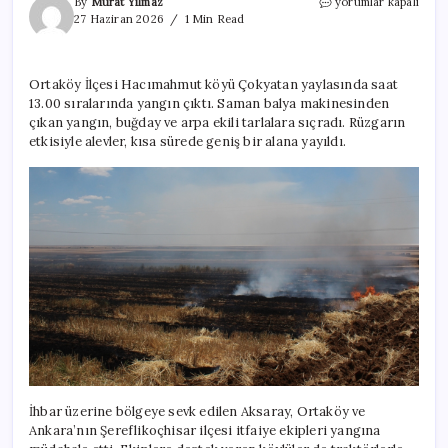
Aksaray’da
By
Murat Yılmaz
yorumlar kapalı
500
27 Haziran 2026
1 Min Read
dönüm
ekili
buğday
Ortaköy İlçesi Hacımahmut köyü Çokyatan yaylasında saat
ve
13.00 sıralarında yangın çıktı. Saman balya makinesinden
arpa
kül
çıkan yangın, buğday ve arpa ekili tarlalara sıçradı. Rüzgarın
oldu
etkisiyle alevler, kısa sürede geniş bir alana yayıldı.
için
İhbar üzerine bölgeye sevk edilen Aksaray, Ortaköy ve
Ankara’nın Şereflikoçhisar ilçesi itfaiye ekipleri yangına