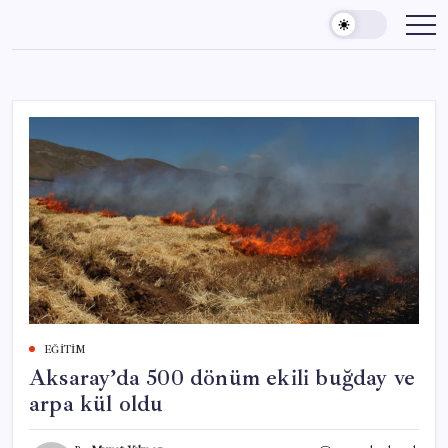
Skip
to
content
EĞITIM
Aksaray’da 500 dönüm ekili buğday ve
arpa kül oldu