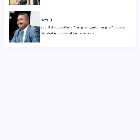
Next
Şile Belediyesi’nde “vurgun içinde vurgun” iddiası!
İtirafçıların anlattıkları şoke etti
SON YAZILAR
ASUS ProArt GeForce RTX 5090 Duyuruldu: İşte
Özellikleri
Dolar/TL tarihi zirvesini yeniledi: Dünyada düşüyor,