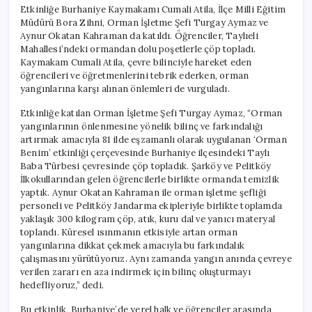
Etkinliğe Burhaniye Kaymakamı Cumali Atila, İlçe Milli Eğitim
Müdürü Bora Zihni, Orman İşletme Şefi Turgay Aymaz ve
Aynur Okatan Kahraman da katıldı. Öğrenciler, Taylıeli
Mahallesi’ndeki ormandan dolu poşetlerle çöp topladı.
Kaymakam Cumali Atila, çevre bilinciyle hareket eden
öğrencileri ve öğretmenlerini tebrik ederken, orman
yangınlarına karşı alınan önlemleri de vurguladı.
Etkinliğe katılan Orman İşletme Şefi Turgay Aymaz, “Orman
yangınlarının önlenmesine yönelik bilinç ve farkındalığı
artırmak amacıyla 81 ilde eşzamanlı olarak uygulanan ‘Orman
Benim’ etkinliği çerçevesinde Burhaniye ilçesindeki Taylı
Baba Türbesi çevresinde çöp topladık. Şarköy ve Pelitköy
İlkokullarından gelen öğrencilerle birlikte ormanda temizlik
yaptık. Aynur Okatan Kahraman ile orman işletme şefliği
personeli ve Pelitköy Jandarma ekipleriyle birlikte toplamda
yaklaşık 300 kilogram çöp, atık, kuru dal ve yanıcı materyal
toplandı. Küresel ısınmanın etkisiyle artan orman
yangınlarına dikkat çekmek amacıyla bu farkındalık
çalışmasını yürütüyoruz. Aynı zamanda yangın anında çevreye
verilen zararı en aza indirmek için bilinç oluşturmayı
hedefliyoruz,” dedi.
Bu etkinlik, Burhaniye’de yerel halk ve öğrenciler arasında