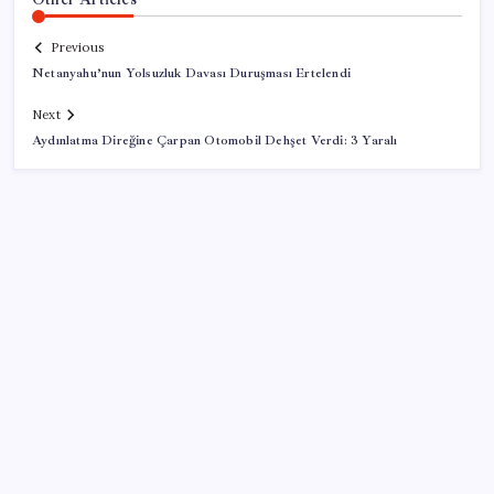
Previous
Netanyahu’nun Yolsuzluk Davası Duruşması Ertelendi
Next
Aydınlatma Direğine Çarpan Otomobil Dehşet Verdi: 3 Yaralı
SON YAZILAR
ASUS ProArt GeForce RTX 5090 Duyuruldu: İşte
Özellikleri
Dolar/TL tarihi zirvesini yeniledi: Dünyada düşüyor,