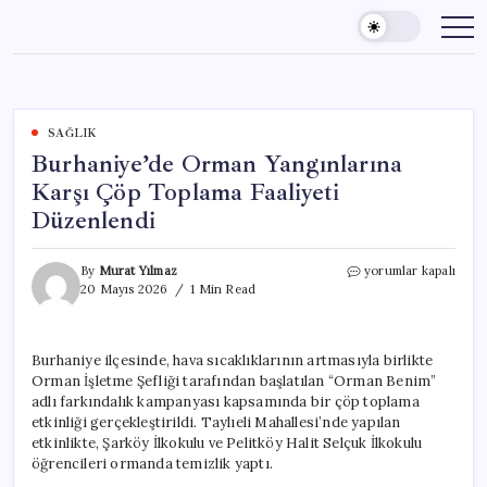
Skip
to
content
SAĞLIK
Burhaniye’de Orman Yangınlarına
Karşı Çöp Toplama Faaliyeti
Düzenlendi
Burhaniye’de
By
Murat Yılmaz
yorumlar kapalı
Orman
20 Mayıs 2026
1 Min Read
Yangınlarına
Karşı
Çöp
Burhaniye ilçesinde, hava sıcaklıklarının artmasıyla birlikte
Toplama
Orman İşletme Şefliği tarafından başlatılan “Orman Benim”
Faaliyeti
Düzenlendi
adlı farkındalık kampanyası kapsamında bir çöp toplama
için
etkinliği gerçekleştirildi. Taylıeli Mahallesi’nde yapılan
etkinlikte, Şarköy İlkokulu ve Pelitköy Halit Selçuk İlkokulu
öğrencileri ormanda temizlik yaptı.