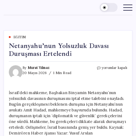
Skip
to
content
EĞITIM
Netanyahu’nun Yolsuzluk Davası
Duruşması Ertelendi
Netanyahu’nun
By
Murat Yılmaz
yorumlar kapalı
Yolsuzluk
20 Mayıs 2026
1 Min Read
Davası
Duruşması
Ertelendi
İsrail’deki mahkeme, Başbakan Binyamin Netanyahu’nun
için
yolsuzluk davasının duruşmasını iptal etme talebini onayladı.
Bugün gerçekleşmesi beklenen duruşma için Netanyahu’nun
avukatı Amit Hadad, mahkemeye başvuruda bulundu. Hadad,
duruşmanın iptali için ‘diplomatik ve güvenlik’ gerekçelerini
öne sürdü. Mahkeme, bu gerekçeleri dikkate alarak duruşmayı
erteledi. Gelişmeler, İsrail basınında geniş yer buldu. Kaynak:
Demirören Haber Ajansı Yazar: Yusuf Arslan