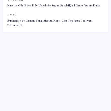
Kars’ta Göç Eden Köy Üzerinde Suyun Sessizliği: Minare Yalnız Kaldı
Next
Burhaniye’de Orman Yangınlarına Karşı Çöp Toplama Faaliyeti
Düzenlendi
SON YAZILAR
ASUS ProArt GeForce RTX 5090 Duyuruldu: İşte
Özellikleri
Dolar/TL tarihi zirvesini yeniledi: Dünyada düşüyor,
Türkiye’de rekor kırıyor