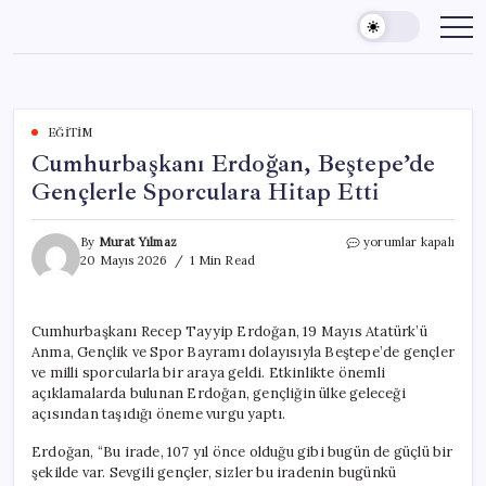
Skip
to
content
EĞITIM
Cumhurbaşkanı Erdoğan, Beştepe’de
Gençlerle Sporculara Hitap Etti
Cumhurbaşkanı
By
Murat Yılmaz
yorumlar kapalı
Erdoğan,
20 Mayıs 2026
1 Min Read
Beştepe’de
Gençlerle
Sporculara
Cumhurbaşkanı Recep Tayyip Erdoğan, 19 Mayıs Atatürk’ü
Hitap
Anma, Gençlik ve Spor Bayramı dolayısıyla Beştepe’de gençler
Etti
için
ve milli sporcularla bir araya geldi. Etkinlikte önemli
açıklamalarda bulunan Erdoğan, gençliğin ülke geleceği
açısından taşıdığı öneme vurgu yaptı.
Erdoğan, “Bu irade, 107 yıl önce olduğu gibi bugün de güçlü bir
şekilde var. Sevgili gençler, sizler bu iradenin bugünkü