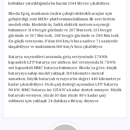
koltuklar yatırıldığında bu hacim 1344 litreye çıkabiliyor.
Skoda Epiq, markanın önden çekişli elektrikli araçlar için
geliştirdiği yeni MEB+ platformunu kullanan ilk seri üretim
modeli oldu. Modelde üç farklı elektrik motoru seçeneği
bulunuyor: 114 beygir gücünde ve 267 Nm tork, 133 beygir
gücünde ve 267 Nm tork, 208 beygir gücünde ve 290 Nm tork.
En güçlü versiyonu, 0’dan 100 km/s hıza sadece 7.1 saniyede
ulaşabiliyor ve maksimum 160 km/s hıza çıkabiliyor.
Batarya seçenekleri arasında giriş seviyesinde 37 kWh
kapasiteli LFP batarya yer alırken, üst versiyonda 51.7 kWh
net kapasiteli NMC batarya bulunuyor. Skoda’ya göre, küçük
bataryaya sahip model yaklaşık 310 kilometre menzil
sunarken, büyük bataryalı versiyon bu değeri 440 kilometreye
kadar çıkarabiliyor. Hızlı şarj desteği açısından LFP batarya
90 kW, NMC batarya ise 125 kW’a kadar destek sunuyor. Büyük
bataryalı versiyon, yüzde 10’dan yüzde 80’e kadar şarj
edilmesi için yaklaşık 24 dakikaya ihtiyaç duyuyor.