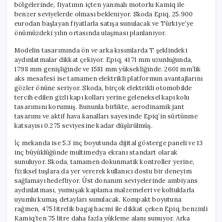
bölgelerinde, fiyatının içten yanmalı motorlu Kamiq ile
benzer seviyelerde olması bekleniyor. Skoda Epiq, 25.900
eurodan başlayan fiyatlarla satışa sunulacak ve Türkiye’ye
önümüzdeki yılın ortasında ulaşması planlanıyor.
Modelin tasarımında ön ve arka kısımlarda T şeklindeki
aydınlatmalar dikkat çekiyor. Epiq, 4171 mm uzunluğunda,
1798 mm genişliğinde ve 1581 mm yüksekliğinde. 2601 mm’lik
aks mesafesi ise tamamen elektrikli platformun avantajlarını
gözler önüne seriyor. Skoda, birçok elektrikli otomobilde
tercih edilen gizli kapı kolları yerine geleneksel kapı kolu
tasarımını korumuş. Bununla birlikte, aerodinamik jant
tasarımı ve aktif hava kanalları sayesinde Epiq’in sürtünme
katsayısı 0.275 seviyesine kadar düşürülmüş.
İç mekanda ise 5.3 inç boyutunda dijital gösterge paneli ve 13
inç büyüklüğünde multimedya ekranı standart olarak
sunuluyor. Skoda, tamamen dokunmatik kontroller yerine,
fiziksel tuşlara da yer vererek kullanıcı dostu bir deneyim
sağlamayı hedefliyor. Üst donanım seviyelerinde ambiyans
aydınlatması, yumuşak kaplama malzemeleri ve koltuklarla
uyumlu kumaş detayları sunulacak. Kompakt boyutuna
rağmen, 475 litrelik bagaj hacmi ile dikkat çeken Epiq, benzinli
Kamiq’ten 75 litre daha fazla yükleme alanı sunuyor. Arka