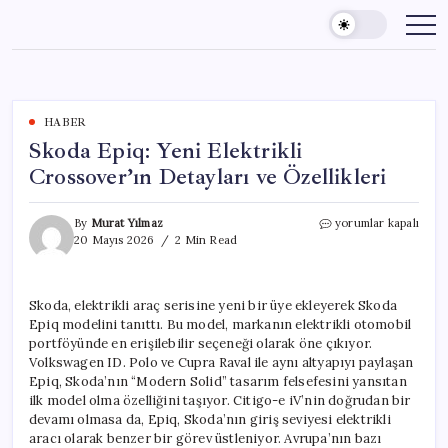
Skip
to
content
HABER
Skoda Epiq: Yeni Elektrikli
Crossover’ın Detayları ve Özellikleri
Skoda
By
Murat Yılmaz
yorumlar kapalı
Epiq:
20 Mayıs 2026
2 Min Read
Yeni
Elektrikli
Crossover’ın
Skoda, elektrikli araç serisine yeni bir üye ekleyerek Skoda
Detayları
Epiq modelini tanıttı. Bu model, markanın elektrikli otomobil
ve
Özellikleri
portföyünde en erişilebilir seçeneği olarak öne çıkıyor.
için
Volkswagen ID. Polo ve Cupra Raval ile aynı altyapıyı paylaşan
Epiq, Skoda’nın “Modern Solid” tasarım felsefesini yansıtan
ilk model olma özelliğini taşıyor. Citigo-e iV’nin doğrudan bir
devamı olmasa da, Epiq, Skoda’nın giriş seviyesi elektrikli
aracı olarak benzer bir görev üstleniyor. Avrupa’nın bazı