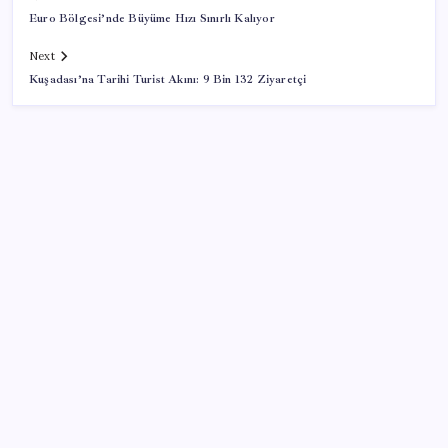
Euro Bölgesi’nde Büyüme Hızı Sınırlı Kalıyor
Next
Kuşadası’na Tarihi Turist Akını: 9 Bin 132 Ziyaretçi
SON YAZILAR
ASUS ProArt GeForce RTX 5090 Duyuruldu: İşte
Özellikleri
Dolar/TL tarihi zirvesini yeniledi: Dünyada düşüyor,
Türkiye’de rekor kırıyor