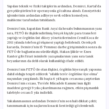
Yapılan teknik ve fiziki takiplerin ardından, Demirci, Kartal’da
gerçekleştirilen bir operasyonla gözaltına alındı. Emniyetteki
işlemlerinin ardından adliyeye sevk edilen komedyen,
mahkeme tarafından tutuklandı.
Demirci’nin, kapatılan Bank Asya’da hesabı bulunmasının yanı
sıra, FETÖ ile ilişkilendirilmiş birçok kişiyle para transferi
yaptığı ve örgütün üst düzey yöneticilerinden Cemil Koca ile
2011 yılında telefon görüşmesi yaptığı belirlendi. Gerekçeli
kararda, Demirci’nin 15 Temmuz darbe girişiminden sonra da
FETÖ ile bağlantısını sürdürdüğü, Hakan Şükür ve Enes
Kanter gibi firari isimlerle yazışmalarının yanı sıra tanık
beyanlarının da delil olarak kullanıldığı ifade edildi.
Demirci’nin FETÖ ile olan ilişkisi, örgütün hiyerarşik yapısına
dahil olduğu tespit edilerek “silahlı terör örgütüne üye olma”
suçundan yargılandı. İlk başta 6 yıl hapis cezasına çarptırılan
Demirci’nin cezası, Terörle Mücadele Kanunu’nun ilgili
maddesi gereği 9 yıla çıkarılmasına rağmen, etkin pişmanlık
talebiyle cezası 5 yıla indirildi.
Yakalanmasının ardından Demirci’nin son hali dikkat çekti;
tanınmamak için saçlarını kısacık kestirdiği gözlemlendi.