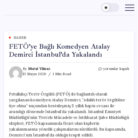
Skip
to
content
HABER
FETÖ’ye Bağlı Komedyen Atalay
Demirci İstanbul’da Yakalandı
FETÖ’ye
By
Murat Yılmaz
yorumlar kapalı
Bağlı
13 Mayıs 2026
1 Min Read
Komedyen
Atalay
Demirci
Fetullahçı Terör Örgütü (FETÖ) ile bağlantılı olarak
İstanbul’da
yargılanan komedyen Atalay Demirci, “silahlı terör örgütüne
Yakalandı
için
üye olma” suçundan kesinleşmiş 5 yıllık hapis cezası ile
arandığı dönemde İstanbul’da yakalandı. İstanbul Emniyet
Müdürlüğü’nün Terörle Mücadele ve İstihbarat Şube Müdürlüğü
ekipleri, FETÖ kapsamında firari olan kişilerin
yakalanmasına yönelik çalışmalarını sürdürdü. Bu kapsamda,
Demirci’nin İstanbul’da olduğu tespit edildi.