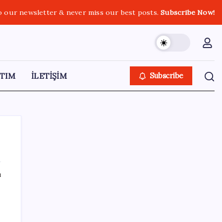
o our newsletter & never miss our best posts.
Subscribe Now!
TIM
İLETİŞİM
Subscribe
ı
SON YAZILAR
Dolar/TL tarihi zirvesini yeniledi: Dünyada
düşüyor, Türkiye’de rekor kırıyor