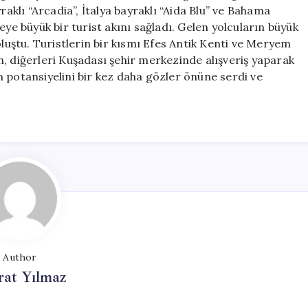
Bin
klı “Arcadia”, İtalya bayraklı “Aida Blu” ve Bahama
132
eye büyük bir turist akını sağladı. Gelen yolcuların büyük
Ziyaretçi
oluştu. Turistlerin bir kısmı Efes Antik Kenti ve Meryem
için
, diğerleri Kuşadası şehir merkezinde alışveriş yaparak
 potansiyelini bir kez daha gözler önüne serdi ve
Author
at Yılmaz