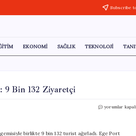
Subscribe t
ĞİTİM
EKONOMİ
SAĞLIK
TEKNOLOJİ
TANI
: 9 Bin 132 Ziyaretçi
Kuşadası’na
yorumlar kapal
Tarihi
Turist
Akını:
9
gemisiyle birlikte 9 bin 132 turist ağırladı. Ege Port