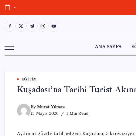
Skip
-
to
content
https://www.facebook.com/
https://twitter.com/
https://t.me/
https://www.instagram.com/
https://youtube.com/
ANA SAYFA
E
EĞITIM
Kuşadası’na Tarihi Turist Akını
By
Murat Yılmaz
13 Mayıs 2026
1 Min Read
Aydın’ın gözde tatil belgesi Kuşadası, 3 kruvaziyer 