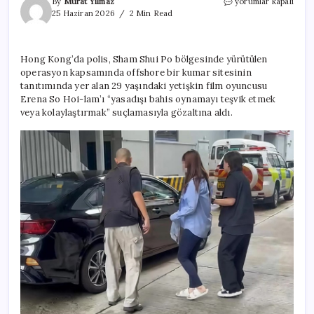
Yetişkin
By
Murat Yılmaz
yorumlar kapalı
film
25 Haziran 2026
2 Min Read
yıldızı
Erena
So
Hong Kong’da polis, Sham Shui Po bölgesinde yürütülen
Hoi-
operasyon kapsamında offshore bir kumar sitesinin
lam
yasa
tanıtımında yer alan 29 yaşındaki yetişkin film oyuncusu
dışı
Erena So Hoi-lam’ı “yasadışı bahis oynamayı teşvik etmek
bahisten
veya kolaylaştırmak” suçlamasıyla gözaltına aldı.
gözaltına
alındı
için