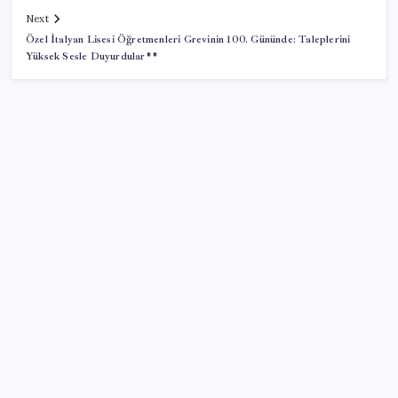
Next
Özel İtalyan Lisesi Öğretmenleri Grevinin 100. Gününde: Taleplerini
Yüksek Sesle Duyurdular**
SON YAZILAR
Dolar/TL tarihi zirvesini yeniledi: Dünyada düşüyor,
Türkiye’de rekor kırıyor
Zamsız maaş, satış şüphesi doğurdu
2026 MEB LGS tercih sonuçları açıklandı mı? MEB
LGS tercih sonuçları nereden ve nasıl öğrenilir?