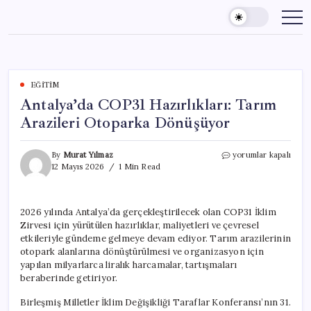
Skip
to
content
EĞITIM
Antalya’da COP31 Hazırlıkları: Tarım
Arazileri Otoparka Dönüşüyor
Antalya’da
By
Murat Yılmaz
yorumlar kapalı
COP31
12 Mayıs 2026
1 Min Read
Hazırlıkları:
Tarım
Arazileri
2026 yılında Antalya’da gerçekleştirilecek olan COP31 İklim
Otoparka
Zirvesi için yürütülen hazırlıklar, maliyetleri ve çevresel
Dönüşüyor
için
etkileriyle gündeme gelmeye devam ediyor. Tarım arazilerinin
otopark alanlarına dönüştürülmesi ve organizasyon için
yapılan milyarlarca liralık harcamalar, tartışmaları
beraberinde getiriyor.
Birleşmiş Milletler İklim Değişikliği Taraflar Konferansı’nın 31.