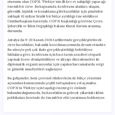
oturumu olan COP31, Türkiye’nin ilk kez ev sahipliği yapacağı
önemli bir zirve. Bu kapsamda, konferans alanları, ulaşım,
güvenlik, lojistik ve konaklama gibi hazırlıklar için şimdiden
yaklaşık 10 milyar liralık bir bütçe ayrıldığı öne sürülüyor.
Cumhurbaşkanı kararıyla, COP31 Başkanlığı görevine Çevre,
Şehircilik ve İklim Değişikliği Bakanı Murat Kurum atanmış
durumda.
Antalya’da 9-20 Kasım 2026 tarihlerinde gerçekleştirilecek
zirve hazırlıkları, bakanlık koordinasyonunda devam etmekte.
Bu süreçte pek çok ihale gerçekleştirildiği belirtiliyor.
İddialara göre, konferans için bazı tarım arazileri otopark
yapmak üzere dönüştürülüyor ve altyapı düzenlemeleri ile
diplomatik organizasyonlar için yapılan harcamalarda vergi
ve gümrük muafiyetleri sağlanıyor.
Bu gelişmeler, hem çevresel etkileri hem de bütçe yönetimi
açısından kamuoyunda çeşitli tartışmalara yol açmakta.
COP31’in Türkiye için taşıdığı önemi göz önünde
bulundurduğumuzda, bu hazırlıkların gelecek yıllardaki iklim
politikaları üzerinde de önemli bir etki yaratması bekleniyor.