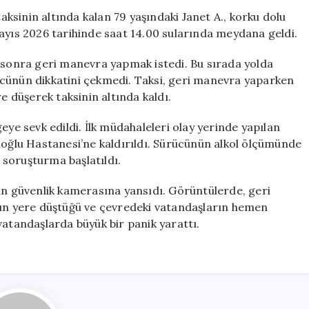
Manevra
taksinin altında kalan 79 yaşındaki Janet A., korku dolu
Yapan
ayıs 2026 tarihinde saat 14.00 sularında meydana geldi.
Taksi,
79
n sonra geri manevra yapmak istedi. Bu sırada yolda
Yaşındaki
ücünün dikkatini çekmedi. Taksi, geri manevra yaparken
Kadının
e düşerek taksinin altında kaldı.
Altında
Kaldı
eye sevk edildi. İlk müdahaleleri olay yerinde yapılan
için
ıoğlu Hastanesi’ne kaldırıldı. Sürücünün alkol ölçümünde
i soruşturma başlatıldı.
nin güvenlik kamerasına yansıdı. Görüntülerde, geri
nın yere düştüğü ve çevredeki vatandaşların hemen
vatandaşlarda büyük bir panik yarattı.