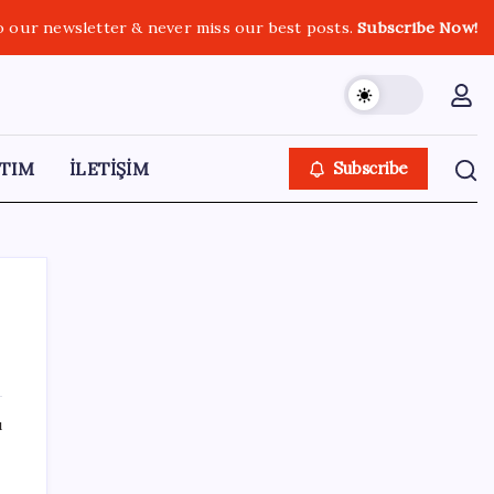
o our newsletter & never miss our best posts.
Subscribe Now!
TIM
İLETİŞİM
Subscribe
SON YAZILAR
ı
Çerçeve yasa kabul edilmişti: Bahçeli ‘evine
dönmeli’ demişti… Yılmaz’dan kritik