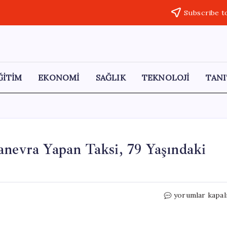
Subscribe t
ĞİTİM
EKONOMİ
SAĞLIK
TEKNOLOJİ
TANI
anevra Yapan Taksi, 79 Yaşındaki
Şişli’de
yorumlar kapal
Korkutan
Kaza:
Geri