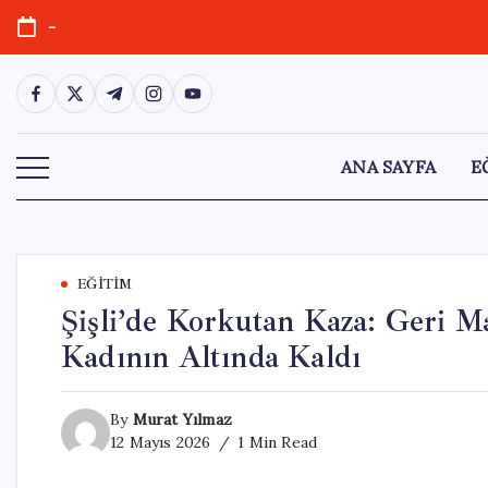
Skip
-
to
content
https://www.facebook.com/
https://twitter.com/
https://t.me/
https://www.instagram.com/
https://youtube.com/
ANA SAYFA
E
EĞITIM
Şişli’de Korkutan Kaza: Geri M
Kadının Altında Kaldı
By
Murat Yılmaz
12 Mayıs 2026
1 Min Read